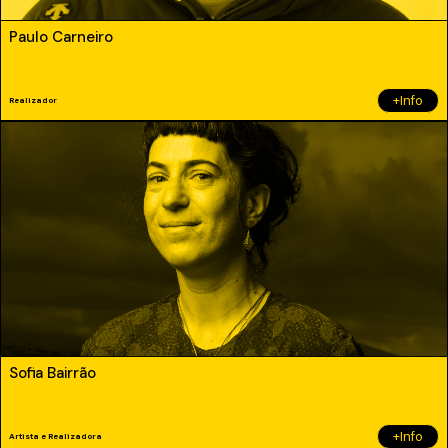
Paulo Carneiro
+Info
Realizador
Sofia Bairrão
+Info
Artista e Realizadora