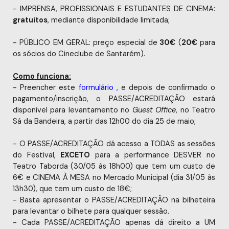
- IMPRENSA, PROFISSIONAIS E ESTUDANTES DE CINEMA: 
gratuitos
, mediante disponibilidade limitada;
- PÚBLICO EM GERAL: 
preço especial de
 30€
 (
20€
 para 
os sócios do Cineclube de Santarém). 
Como funciona:
- Preencher este 
formulário
,
 e depois de confirmado o 
pagamento/inscrição, o PASSE/ACREDITAÇÃO estará 
disponível para levantamento no 
Guest Office
, no Teatro 
Sá da Bandeira, a partir das 12h00 do dia 25 de maio;
-
 O PASSE/ACREDITAÇÃO dá acesso a TODAS as sessões 
do Festival, 
EXCETO
 para a performance DESVER no 
Teatro Taborda (30/05 às 18h00) que tem um custo de 
6€ e CINEMA À MESA no Mercado Municipal (dia 31/05 às 
13h30), que tem um custo de 18€;
- Basta apresentar o PASSE/ACREDITAÇÃO na bilheteira 
para levantar o bilhete para qualquer sessão.
- Cada PASSE/ACREDITAÇÃO apenas dá direito a UM 